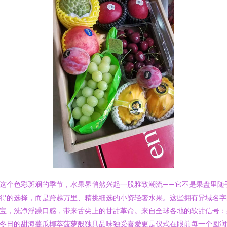
这个色彩斑斓的季节，水果界悄然兴起一股雅致潮流——它不是果盘里随
得的选择，而是跨越万里、精挑细选的小资轻奢水果。这些拥有异域名字
宝，洗净浮躁口感，带来舌尖上的甘甜革命。来自全球各地的软甜信号：
冬日的甜海蔓瓜椰萃菠萝般独具品味独受喜爱更是仪式在眼前每一个圆润